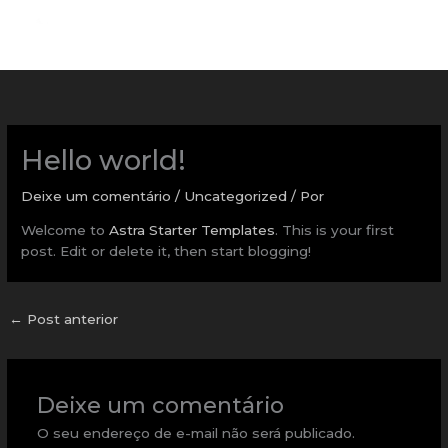
Ir
para
o
conteúdo
Hello world!
Deixe um comentário
/
Uncategorized
/ Por
Welcome to
Astra Starter Templates
. This is your first
post. Edit or delete it, then start blogging!
←
Post anterior
Deixe um comentário
O seu endereço de e-mail não será publicado.