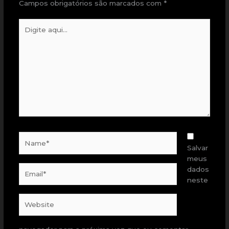
Campos obrigatórios são marcados com
*
Digite
aqui...
Name*
Salvar
meus
Email*
dados
neste
Website